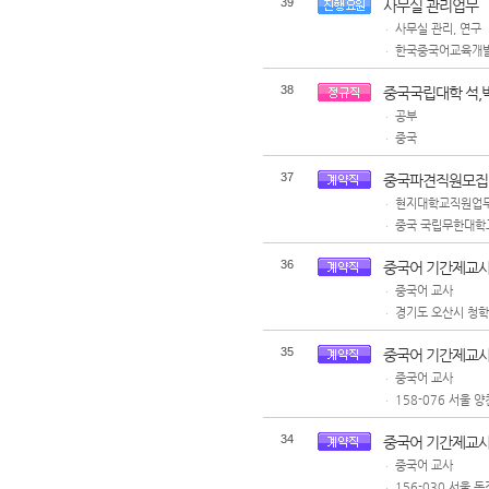
39
사무실 관리업무
사무실 관리, 연구
ㆍ
한국중국어교육개발
ㆍ
38
중국국립대학 석,
공부
ㆍ
중국
ㆍ
37
중국파견직원모집
현지대학교직원업무
ㆍ
중국 국립무한대학
ㆍ
36
중국어 기간제교사
중국어 교사
ㆍ
경기도 오산시 청학
ㆍ
35
중국어 기간제교사
중국어 교사
ㆍ
158-076 서울 
ㆍ
34
중국어 기간제교사
중국어 교사
ㆍ
156-030 서울 
ㆍ