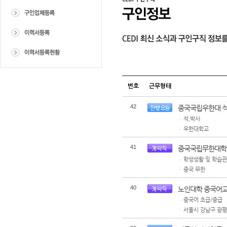
번호
근무형태
42
중국국립우한대 석
석,박사
ㆍ
우한대학교
ㆍ
41
중국국립무한대학
학생생활 및 학습
ㆍ
중국 무한
ㆍ
40
노인대학 중국어교실
중국어 초급/중급
ㆍ
서울시 강남구 광평로
ㆍ